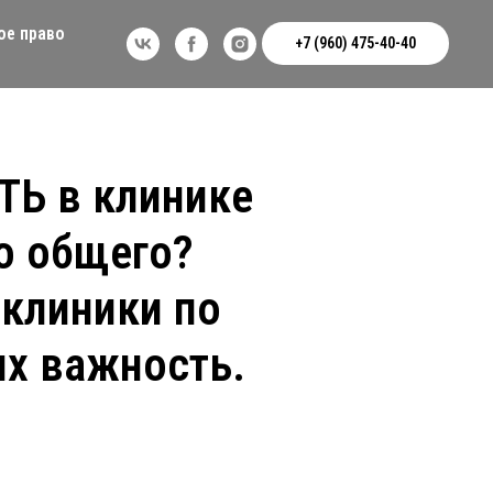
ое право
+7 (960) 475-40-40
Ь в клинике
то общего?
клиники по
их важность.