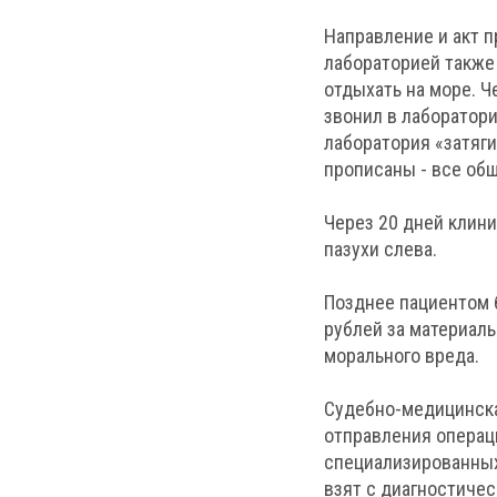
Направление и акт п
лабораторией также 
отдыхать на море. 
звонил в лаборатори
лаборатория «затяги
прописаны - все общ
Через 20 дней клин
пазухи слева.
Позднее пациентом б
рублей за материал
морального вреда.
Судебно-медицинска
отправления операц
специализированных
взят с диагностиче