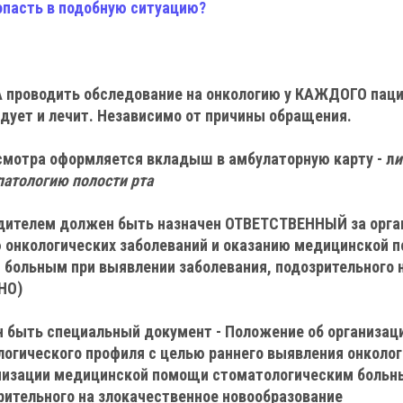
опасть в подобную ситуацию?
А проводить обследование на онкологию у КАЖДОГО паци
дует и лечит. Независимо от причины обращения.
смотра оформляется вкладыш в амбулаторную карту - л
и
патологию полости рта
водителем должен быть назначен ОТВЕТСТВЕННЫЙ за орга
 онкологических заболеваний и оказанию медицинской 
больным при выявлении заболевания, подозрительного 
НО)
н быть специальный документ - Положение об организац
огического профиля с целью раннего выявления онколо
анизации медицинской помощи стоматологическим больн
рительного на злокачественное новообразование