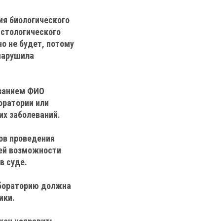
ия биологического
истологического
но не будет, потому
 нарушила
азанием ФИО
оратории или
их заболеваний.
ков проведения
ей возможности
в суде.
абораторию должна
ики.