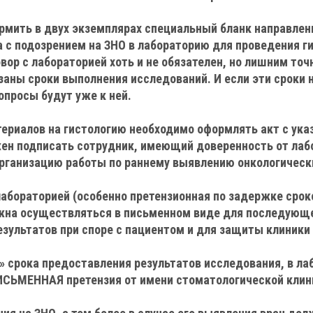
рмить в двух экземплярах специальный бланк направлен
 с подозрением на ЗНО в лабораторию для проведения г
вор с лабораторией хоть и не обязателен, но лишним точ
азаны сроки выполнения исследований. И если эти сроки
опросы будут уже к ней.
териалов на гистологию необходимо оформлять акт с ук
жен подписать сотрудник, имеющий доверенность от лаб
рганизацию работы по раннему выявлению онкологическ
 лабораторией (особенно претензионная по задержке сро
жна осуществляться в письменном виде для последующ
езультатов при споре с пациентом и для защиты клиники 
и» срока предоставления результатов исследования, в л
ИСЬМЕННАЯ претензия от имени стоматологической клин