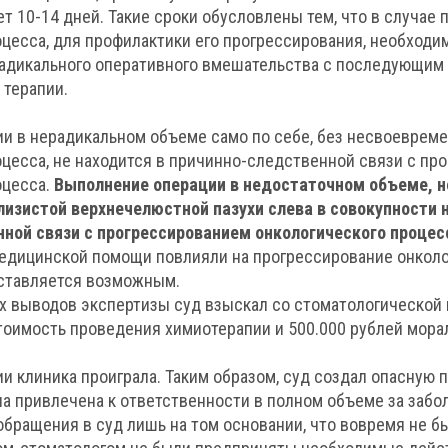
т 10-14 дней. Такие сроки обусловлены тем, что в случае
оцесса, для профилактики его прогрессирования, необходи
адикального оперативного вмешательства с последующим 
 терапии.
и в нерадикальном объеме само по себе, без несвоевреме
оцесса, не находится в причинно-следственной связи с пр
оцесса.
Выполнение операции в недостаточном объеме, 
лизистой верхнечелюстной пазухи слева в совокупности 
ной связи с прогрессированием онкологического процес
едицинской помощи повлияли на прогрессирование онколо
ставляется возможным.
х выводов экспертизы суд взыскал со стоматологической 
стоимость проведения химиотерапии и 500.000 рублей мора
и клиника проиграла. Таким образом, суд создал опасную п
а привлечена к ответственности в полном объеме за забо
обращения в суд лишь на том основании, что вовремя не б