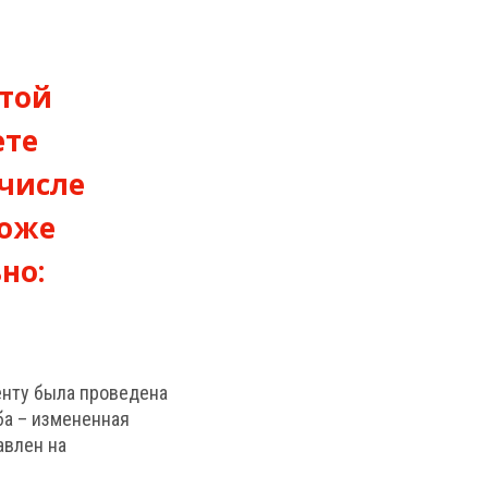
этой
ете
 числе
тоже
но:
енту была проведена
ба – измененная
авлен на