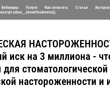
Вебинары
Услуги
Как оплатить
Статьи
Авторск
ascript:edme__showUIsubmenu();
СКАЯ НАСТОРОЖЕННОСТ
й иск на 3 миллиона - ч
 для стоматологической 
кой настороженности и 