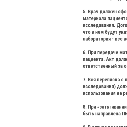
5. Врач должен офо
материала пациента
исследования. Дого
что в нем будут ук
лаборатория - все в
6. При передаче ма
пациента. Акт дол
ответственный за о
7. Вся переписка с
исследования) дол
использования ее р
8. При «затягивани
быть направлена П