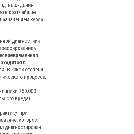
 подтверждения
мо в кратчайшие
назначением курса
нной диагностики
огрессированием
несвоевременная
находятся в
са.
В какой степени
гического процесса,
клиники 750.000
льного вреда).
рактику, при
левание, которое
ыл диагностирован