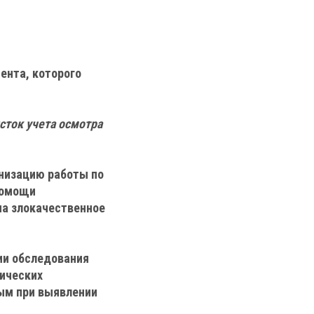
ента, которого
сток учета осмотра
низацию работы по
помощи
на злокачественное
ии обследования
гических
ым при выявлении