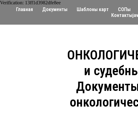
Verification: 13ff1d3982dfe8ee
Главная
Документы
Шаблоны карт
СОПы
Контактыjav
ОНКОЛОГИЧЕ
и судебны
Документы
онкологичес