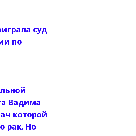
оиграла суд
ии по
альной
та Вадима
рач которой
о рак. Но