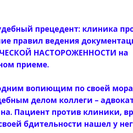
дебный прецедент: клиника пр
ние правил ведения документац
ЧЕСКОЙ НАСТОРОЖЕННОСТИ на
ном приеме.
одним вопиющим по своей мор
дебным делом коллеги – адвока
а. Пациент против клиники, в
своей бдительности нашел у нег