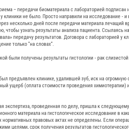
риема – передачи биоматериала с лабораторией подписан н
у клиники не было. Просто направили на исследование - и 
Через несколько дней после передачи материала лечащий в
ю, чтобы узнать результаты анализа пациента. Ссылаясь на
вала» передачу результатов. Договора с лабораторией у кл
ение только "на словах".
икой были получены результаты гистологии - рак слизисто
ыл предъявлен клинике, удалившей зуб, иск на огромную с
ьный ущерб (оплата стоимости проведения химиотерапии) 
я экспертиза, проведенная по делу, пришла к следующему
ионного материала на гистологическое исследование в как
 нормативных правовых актах не определены. Если опера
скими целями, срок получения результатов гистологическо