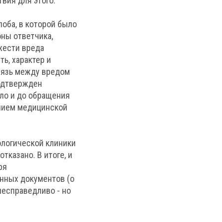
вия для этого.
оба, в которой было
оны ответчика,
жести вреда
ь, характер и
вязь между вредом
подтвержден
ыло и до обращения
анием медицинской
ологической клиники
тказано. В итоге, и
ря
нных документов (о
несправедливо - но