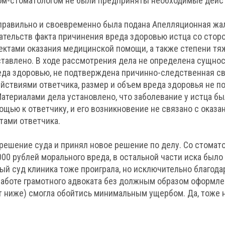
гом-стоматологом не были предприняты необходимые дейст
правильно и своевременно была подана Апелляционная жал
ательств факта причинения вреда здоровью истца со стор
ктами оказания медицинской помощи, а также степени тя
тавлено. В ходе рассмотрения дела не определена сущност
еда здоровью, не подтверждена причинно-следственная с
ействиями ответчика, размер и объем вреда здоровья не 
атериалами дела установлено, что заболевание у истца б
ощью к ответчику, и его возникновение не связано с оказ
ами ответчика.
решение суда и принял новое решение по делу. Со стомат
00 рублей морального вреда, в остальной части иска было о
ый суд клиника тоже проиграла, но исключительно благода
аботе грамотного адвоката без должным образом оформле
т ниже) смогла обойтись минимальным ущербом. Да, тоже 