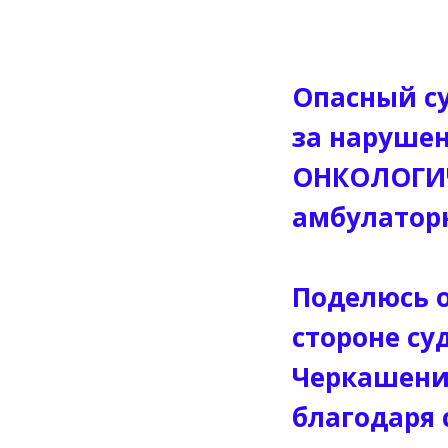
Опасный су
за наруше
ОНКОЛОГИ
амбулатор
Поделюсь 
стороне су
Черкашенин
благодаря 