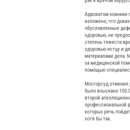
рак и врачом хирур
Адвокатом клиники 
изложено, что доказ
обусловленные дефе
здоровью, не предос
степень тяжести вр
здоровью истцу и д
материалами дела. М
за медицинской пом
помощью специалист
Мосгорсуд отменил 
было взыскано 100.0
второй апелляционн
профессиональной р
которых речь пойде
хотя бы так.