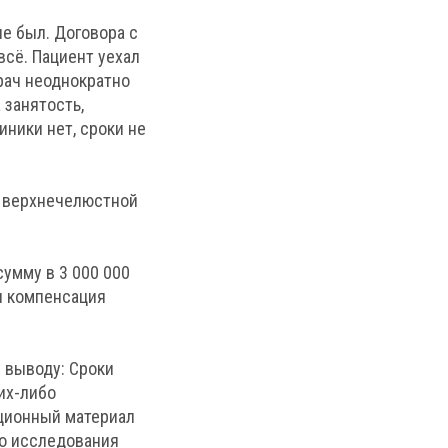
е был. Договора с
всё. Пациент уехал
рач неоднократно
 занятость,
иники нет, сроки не
й верхнечелюстной
умму в 3 000 000
и компенсация
 выводу: Сроки
их-либо
ционный материал
го исследования